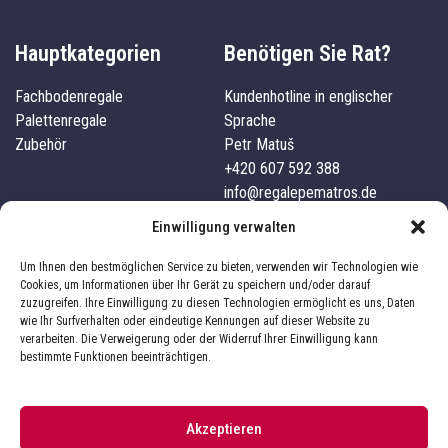
Hauptkategorien
Benötigen Sie Rat?
Fachbodenregale
Kundenhotline in englischer
Palettenregale
Sprache
Zubehör
Petr Matuš
+420 607 592 388
info@regalepematros.de
Unternehmensdetails
Kundenservice
Einwilligung verwalten
Pematros s.r.o.
Kontakte
Um Ihnen den bestmöglichen Service zu bieten, verwenden wir Technologien wie
IČO: 03827101
Versand und Zahlung
Cookies, um Informationen über Ihr Gerät zu speichern und/oder darauf
zuzugreifen. Ihre Einwilligung zu diesen Technologien ermöglicht es uns, Daten
332 04, Nezvěstice, 241
Über uns
wie Ihr Surfverhalten oder eindeutige Kennungen auf dieser Website zu
Geschäftsbedingungen
verarbeiten. Die Verweigerung oder der Widerruf Ihrer Einwilligung kann
Impressum
Datenschutz
bestimmte Funktionen beeinträchtigen.
Akzeptieren
Sie befinden sich im Online-Shop
Pematrosregale.de