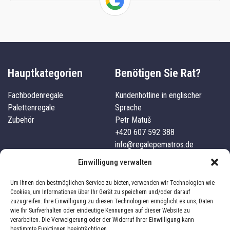
Hauptkategorien
Benötigen Sie Rat?
Fachbodenregale
Kundenhotline in englischer
Palettenregale
Sprache
Zubehör
Petr Matuš
+420 607 592 388
info@regalepematros.de
Unternehmensdetails
Kundenservice
Einwilligung verwalten
Pematros s.r.o.
Kontakte
Um Ihnen den bestmöglichen Service zu bieten, verwenden wir Technologien wie
IČO: 03827101
Versand und Zahlung
Cookies, um Informationen über Ihr Gerät zu speichern und/oder darauf
zuzugreifen. Ihre Einwilligung zu diesen Technologien ermöglicht es uns, Daten
332 04, Nezvěstice, 241
Über uns
wie Ihr Surfverhalten oder eindeutige Kennungen auf dieser Website zu
Geschäftsbedingungen
verarbeiten. Die Verweigerung oder der Widerruf Ihrer Einwilligung kann
Impressum
Datenschutz
bestimmte Funktionen beeinträchtigen.