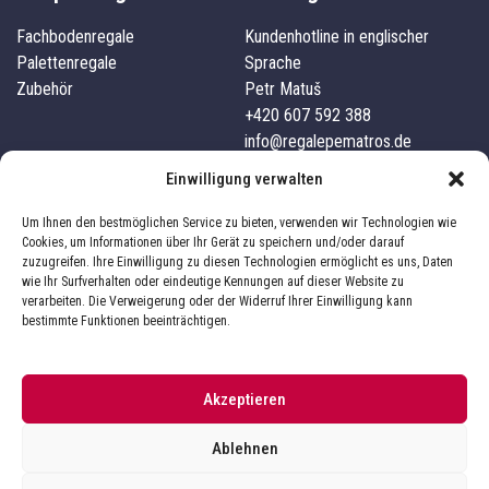
Fachbodenregale
Kundenhotline in englischer
Palettenregale
Sprache
Zubehör
Petr Matuš
+420 607 592 388
info@regalepematros.de
Unternehmensdetails
Kundenservice
Einwilligung verwalten
Pematros s.r.o.
Kontakte
Um Ihnen den bestmöglichen Service zu bieten, verwenden wir Technologien wie
IČO: 03827101
Versand und Zahlung
Cookies, um Informationen über Ihr Gerät zu speichern und/oder darauf
zuzugreifen. Ihre Einwilligung zu diesen Technologien ermöglicht es uns, Daten
332 04, Nezvěstice, 241
Über uns
wie Ihr Surfverhalten oder eindeutige Kennungen auf dieser Website zu
Geschäftsbedingungen
verarbeiten. Die Verweigerung oder der Widerruf Ihrer Einwilligung kann
Impressum
Datenschutz
bestimmte Funktionen beeinträchtigen.
Akzeptieren
Sie befinden sich im Online-Shop
Pematrosregale.de
Ablehnen
Der Online-Shop wird von
betrieben.
Pematros.cz