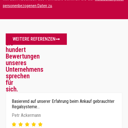
.
personenbezogenen Daten zu
Mehr
WEITERE REFERENZEN
als
hundert
Bewertungen
unseres
Unternehmens
sprechen
für
sich.
Basierend auf unserer Erfahrung beim Ankauf gebrauchter
Regalsysteme…
Petr Ackermann