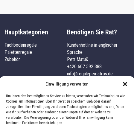
Hauptkategorien
Benötigen Sie Rat?
Fachbodenregale
Kundenhotline in englischer
Palettenregale
Sprache
Zubehör
Petr Matuš
+420 607 592 388
info@regalepematros.de
Unternehmensdetails
Kundenservice
Einwilligung verwalten
Pematros s.r.o.
Kontakte
Um Ihnen den bestmöglichen Service zu bieten, verwenden wir Technologien wie
IČO: 03827101
Versand und Zahlung
Cookies, um Informationen über Ihr Gerät zu speichern und/oder darauf
zuzugreifen. Ihre Einwilligung zu diesen Technologien ermöglicht es uns, Daten
332 04, Nezvěstice, 241
Über uns
wie Ihr Surfverhalten oder eindeutige Kennungen auf dieser Website zu
Geschäftsbedingungen
verarbeiten. Die Verweigerung oder der Widerruf Ihrer Einwilligung kann
Impressum
Datenschutz
bestimmte Funktionen beeinträchtigen.