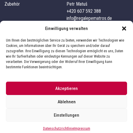
Zubehör
Petr Matuš
+420 607 592 388
info@regalepematros.de
Unternehmensdetails
Kundenservice
Einwilligung verwalten
Pematros s.r.o.
Kontakte
Um Ihnen den bestmöglichen Service zu bieten, verwenden wir Technologien wie
IČO: 03827101
Versand und Zahlung
Cookies, um Informationen über Ihr Gerät zu speichern und/oder darauf
zuzugreifen. Ihre Einwilligung zu diesen Technologien ermöglicht es uns, Daten
332 04, Nezvěstice, 241
Über uns
wie Ihr Surfverhalten oder eindeutige Kennungen auf dieser Website zu
Geschäftsbedingungen
verarbeiten. Die Verweigerung oder der Widerruf Ihrer Einwilligung kann
Impressum
Datenschutz
bestimmte Funktionen beeinträchtigen.
Akzeptieren
Sie befinden sich im Online-Shop
Pematrosregale.de
Ablehnen
Der Online-Shop wird von
betrieben.
Pematros.cz
Einstellungen
Datenschutzrichtlinie
Impressum