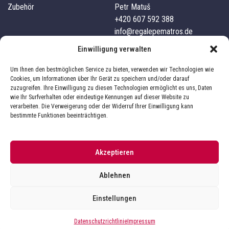
Zubehör
Petr Matuš
+420 607 592 388
info@regalepematros.de
Unternehmensdetails
Kundenservice
Einwilligung verwalten
Pematros s.r.o.
Kontakte
Um Ihnen den bestmöglichen Service zu bieten, verwenden wir Technologien wie
IČO: 03827101
Versand und Zahlung
Cookies, um Informationen über Ihr Gerät zu speichern und/oder darauf
zuzugreifen. Ihre Einwilligung zu diesen Technologien ermöglicht es uns, Daten
332 04, Nezvěstice, 241
Über uns
wie Ihr Surfverhalten oder eindeutige Kennungen auf dieser Website zu
Geschäftsbedingungen
verarbeiten. Die Verweigerung oder der Widerruf Ihrer Einwilligung kann
Impressum
Datenschutz
bestimmte Funktionen beeinträchtigen.
Akzeptieren
Sie befinden sich im Online-Shop
Pematrosregale.de
Ablehnen
Der Online-Shop wird von
betrieben.
Pematros.cz
Einstellungen
Datenschutzrichtlinie
Impressum